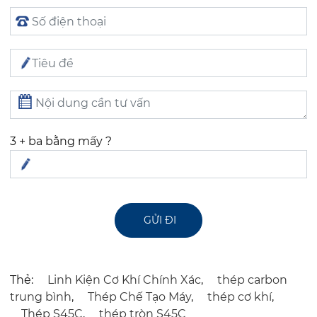
3 + ba bằng mấy ?
Thẻ:
Linh Kiện Cơ Khí Chính Xác
,
thép carbon
trung bình
,
Thép Chế Tạo Máy
,
thép cơ khí
,
Thép S45C
,
thép tròn S45C