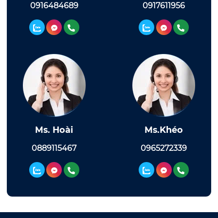
0916484689
0917611956
Ms. Hoài
Ms.Khéo
0889115467
0965272339