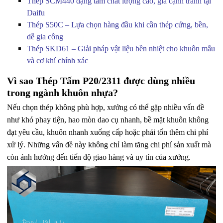
Thép SCM440 dạng tấm chất lượng cao, giá cạnh tranh tại
Daifu
Thép S50C – Lựa chọn hàng đầu khi cần thép cứng, bền,
dễ gia công
Thép SKD61 – Giải pháp vật liệu bền nhiệt cho khuôn mẫu
và cơ khí chính xác
Vì sao Thép Tấm P20/2311 được dùng nhiều
trong ngành khuôn nhựa?
Nếu chọn thép không phù hợp, xưởng có thể gặp nhiều vấn đề
như khó phay tiện, hao mòn dao cụ nhanh, bề mặt khuôn không
đạt yêu cầu, khuôn nhanh xuống cấp hoặc phải tốn thêm chi phí
xử lý. Những vấn đề này không chỉ làm tăng chi phí sản xuất mà
còn ảnh hưởng đến tiến độ giao hàng và uy tín của xưởng.