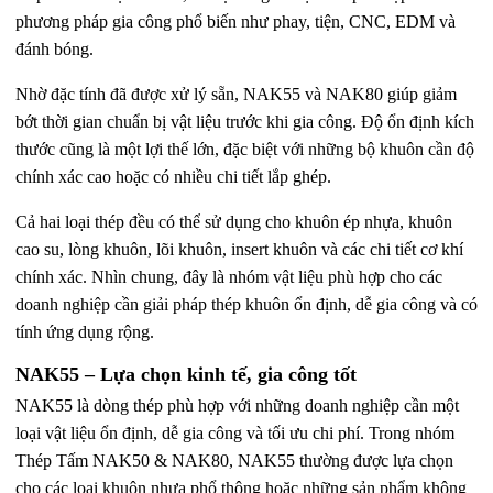
phương pháp gia công phổ biến như phay, tiện, CNC, EDM và
đánh bóng.
Nhờ đặc tính đã được xử lý sẵn, NAK55 và NAK80 giúp giảm
bớt thời gian chuẩn bị vật liệu trước khi gia công. Độ ổn định kích
thước cũng là một lợi thế lớn, đặc biệt với những bộ khuôn cần độ
chính xác cao hoặc có nhiều chi tiết lắp ghép.
Cả hai loại thép đều có thể sử dụng cho khuôn ép nhựa, khuôn
cao su, lòng khuôn, lõi khuôn, insert khuôn và các chi tiết cơ khí
chính xác. Nhìn chung, đây là nhóm vật liệu phù hợp cho các
doanh nghiệp cần giải pháp thép khuôn ổn định, dễ gia công và có
tính ứng dụng rộng.
NAK55 – Lựa chọn kinh tế, gia công tốt
NAK55 là dòng thép phù hợp với những doanh nghiệp cần một
loại vật liệu ổn định, dễ gia công và tối ưu chi phí. Trong nhóm
Thép Tấm NAK50 & NAK80, NAK55 thường được lựa chọn
cho các loại khuôn nhựa phổ thông hoặc những sản phẩm không