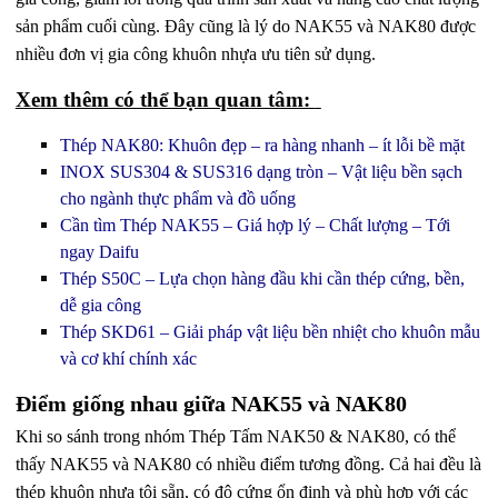
sản phẩm cuối cùng. Đây cũng là lý do NAK55 và NAK80 được
nhiều đơn vị gia công khuôn nhựa ưu tiên sử dụng.
Xem thêm có thể bạn quan tâm:
Thép NAK80: Khuôn đẹp – ra hàng nhanh – ít lỗi bề mặt
INOX SUS304 & SUS316 dạng tròn – Vật liệu bền sạch
cho ngành thực phẩm và đồ uống
Cần tìm Thép NAK55 – Giá hợp lý – Chất lượng – Tới
ngay Daifu
Thép S50C – Lựa chọn hàng đầu khi cần thép cứng, bền,
dễ gia công
Thép SKD61 – Giải pháp vật liệu bền nhiệt cho khuôn mẫu
và cơ khí chính xác
Điểm giống nhau giữa NAK55 và NAK80
Khi so sánh trong nhóm Thép Tấm NAK50 & NAK80, có thể
thấy NAK55 và NAK80 có nhiều điểm tương đồng. Cả hai đều là
thép khuôn nhựa tôi sẵn, có độ cứng ổn định và phù hợp với các