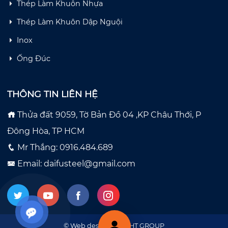
Thép Làm Khuôn Nhựa
Thép Làm Khuôn Dập Nguội
Inox
Ống Đúc
THÔNG TIN LIÊN HỆ
Thửa đất 9059, Tờ Bản Đồ 04 ,KP Châu Thới, P
Đông Hòa, TP HCM
Mr Thắng: 0916.484.689
Email: daifusteel@gmail.com
© Web designed by
HT GROUP