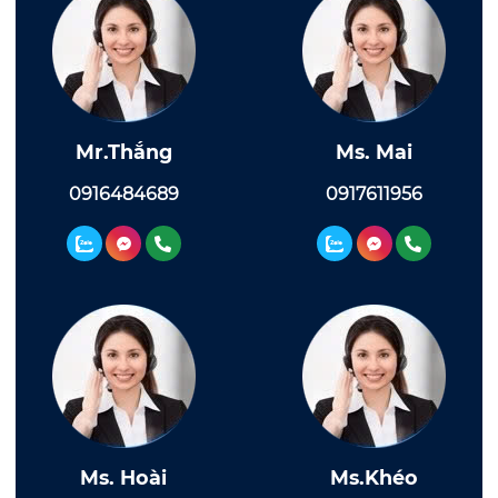
Mr.Thắng
Ms. Mai
0916484689
0917611956
Ms. Hoài
Ms.Khéo