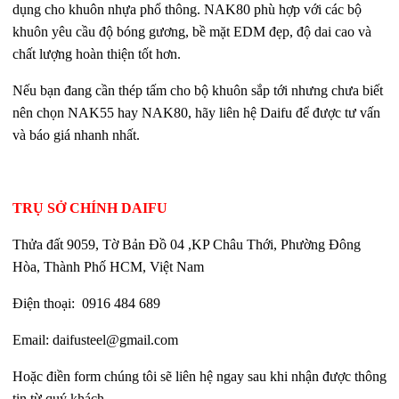
dụng cho khuôn nhựa phổ thông. NAK80 phù hợp với các bộ
khuôn yêu cầu độ bóng gương, bề mặt EDM đẹp, độ dai cao và
chất lượng hoàn thiện tốt hơn.
Nếu bạn đang cần thép tấm cho bộ khuôn sắp tới nhưng chưa biết
nên chọn NAK55 hay NAK80, hãy liên hệ Daifu để được tư vấn
và báo giá nhanh nhất.
TRỤ SỞ CHÍNH DAIFU
Thửa đất 9059, Tờ Bản Đồ 04 ,KP Châu Thới, Phường Đông
Hòa,
Thành Phố HCM, Việt Nam
Điện thoại:
0916 484 689
Email:
daifusteel@gmail.com
Hoặc điền form chúng tôi sẽ liên hệ ngay sau khi nhận được thông
tin từ quý khách.