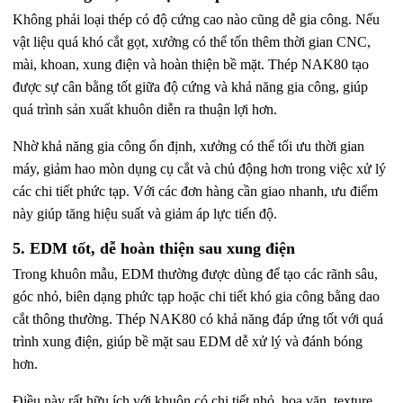
Không phải loại thép có độ cứng cao nào cũng dễ gia công. Nếu
vật liệu quá khó cắt gọt, xưởng có thể tốn thêm thời gian CNC,
mài, khoan, xung điện và hoàn thiện bề mặt. Thép NAK80 tạo
được sự cân bằng tốt giữa độ cứng và khả năng gia công, giúp
quá trình sản xuất khuôn diễn ra thuận lợi hơn.
Nhờ khả năng gia công ổn định, xưởng có thể tối ưu thời gian
máy, giảm hao mòn dụng cụ cắt và chủ động hơn trong việc xử lý
các chi tiết phức tạp. Với các đơn hàng cần giao nhanh, ưu điểm
này giúp tăng hiệu suất và giảm áp lực tiến độ.
5. EDM tốt, dễ hoàn thiện sau xung điện
Trong khuôn mẫu, EDM thường được dùng để tạo các rãnh sâu,
góc nhỏ, biên dạng phức tạp hoặc chi tiết khó gia công bằng dao
cắt thông thường. Thép NAK80 có khả năng đáp ứng tốt với quá
trình xung điện, giúp bề mặt sau EDM dễ xử lý và đánh bóng
hơn.
Điều này rất hữu ích với khuôn có chi tiết nhỏ, hoa văn, texture