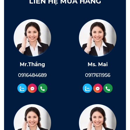
LIÊN HỆ MUA HÀNG
Mr.Thắng
Ms. Mai
0916484689
0917611956