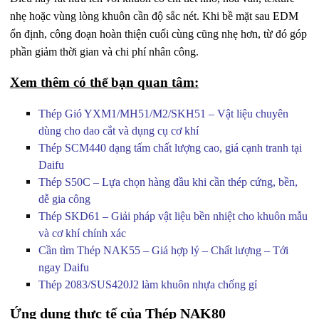
nhẹ hoặc vùng lòng khuôn cần độ sắc nét. Khi bề mặt sau EDM
ổn định, công đoạn hoàn thiện cuối cùng cũng nhẹ hơn, từ đó góp
phần giảm thời gian và chi phí nhân công.
Xem thêm có thể bạn quan tâm:
Thép Gió YXM1/MH51/M2/SKH51 – Vật liệu chuyên
dùng cho dao cắt và dụng cụ cơ khí
Thép SCM440 dạng tấm chất lượng cao, giá cạnh tranh tại
Daifu
Thép S50C – Lựa chọn hàng đầu khi cần thép cứng, bền,
dễ gia công
Thép SKD61 – Giải pháp vật liệu bền nhiệt cho khuôn mẫu
và cơ khí chính xác
Cần tìm Thép NAK55 – Giá hợp lý – Chất lượng – Tới
ngay Daifu
Thép 2083/SUS420J2 làm khuôn nhựa chống gỉ
Ứng dụng thực tế của Thép NAK80