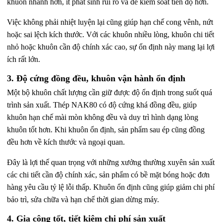
khuôn nhanh hơn, ít phát sinh rủi ro và dễ kiểm soát tiến độ hơn.
Việc không phải nhiệt luyện lại cũng giúp hạn chế cong vênh, nứt
hoặc sai lệch kích thước. Với các khuôn nhiều lòng, khuôn chi tiết
nhỏ hoặc khuôn cần độ chính xác cao, sự ổn định này mang lại lợi
ích rất lớn.
3. Độ cứng đồng đều, khuôn vận hành ổn định
Một bộ khuôn chất lượng cần giữ được độ ổn định trong suốt quá
trình sản xuất. Thép NAK80 có độ cứng khá đồng đều, giúp
khuôn hạn chế mài mòn không đều và duy trì hình dạng lòng
khuôn tốt hơn. Khi khuôn ổn định, sản phẩm sau ép cũng đồng
đều hơn về kích thước và ngoại quan.
Đây là lợi thế quan trọng với những xưởng thường xuyên sản xuất
các chi tiết cần độ chính xác, sản phẩm có bề mặt bóng hoặc đơn
hàng yêu cầu tỷ lệ lỗi thấp. Khuôn ổn định cũng giúp giảm chi phí
bảo trì, sửa chữa và hạn chế thời gian dừng máy.
4. Gia công tốt, tiết kiệm chi phí sản xuất