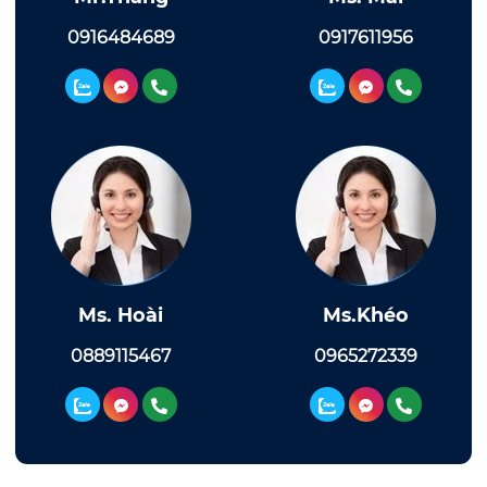
0916484689
0917611956
Ms. Hoài
Ms.Khéo
0889115467
0965272339