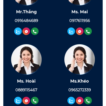
Mr.Thắng
Ms. Mai
0916484689
0917611956
Ms. Hoài
Ms.Khéo
0889115467
0965272339