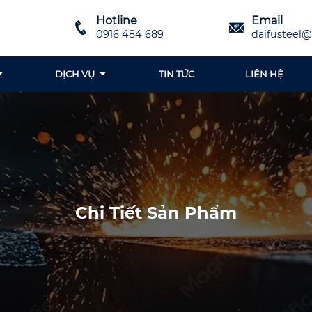
Hotline
Email
0916 484 689
daifusteel
DỊCH VỤ
TIN TỨC
LIÊN HỆ
Chi Tiết Sản Phẩm