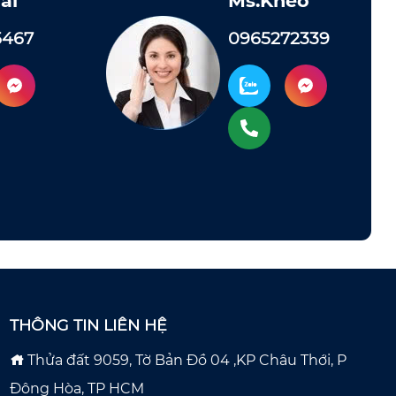
ài
Ms.Khéo
5467
0965272339
THÔNG TIN LIÊN HỆ
Thửa đất 9059, Tờ Bản Đồ 04 ,KP Châu Thới, P
Đông Hòa, TP HCM