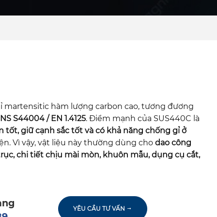
ỉ martensitic hàm lượng carbon cao, tương đương
UNS S44004 / EN 1.4125
. Điểm mạnh của SUS440C là
 tốt, giữ cạnh sắc tốt và có khả năng chống gỉ ở
ện. Vì vậy, vật liệu này thường dùng cho
dao công
trục, chi tiết chịu mài mòn, khuôn mẫu, dụng cụ cắt,
àng
YÊU CẦU TƯ VẤN
89