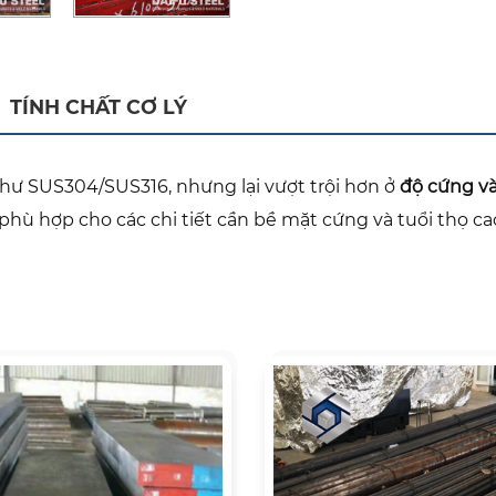
TÍNH CHẤT CƠ LÝ
ư SUS304/SUS316, nhưng lại vượt trội hơn ở
độ cứng v
 phù hợp cho các chi tiết cần bề mặt cứng và tuổi thọ ca