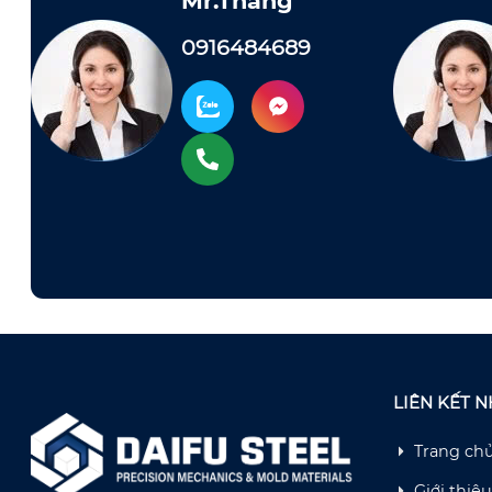
Mr.Thắng
0916484689
LIÊN KẾT 
Trang ch
Giới thiệu