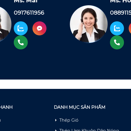
Ms. Mai
Ms. Ho
0917611956
088911
NHANH
DANH MỤC SẢN PHẨM
ủ
Thép Gió
Thép Làm Khuôn Dập Nóng