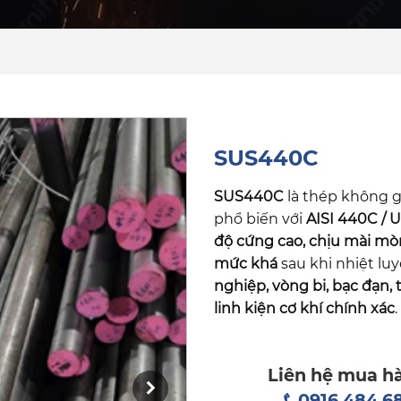
SUS440C
SUS440C
là thép không g
phổ biến với
AISI 440C / 
độ cứng cao, chịu mài mòn
mức khá
sau khi nhiệt luy
nghiệp, vòng bi, bạc đạn, 
linh kiện cơ khí chính xác
.
Liên hệ mua h
0916 484 6